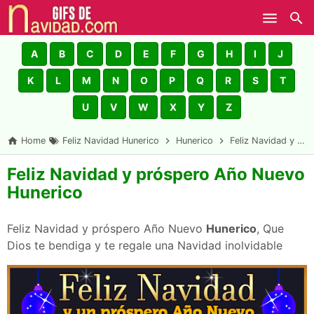
Skip to main content
A
B
C
D
E
F
G
H
I
J
K
L
M
N
O
P
Q
R
S
T
U
V
W
X
Y
Z
Home
Feliz Navidad Hunerico
Hunerico
Feliz Navidad y próspero Año Nuevo Hunerico
Feliz Navidad y próspero Año Nuevo
Hunerico
Feliz Navidad y próspero Año Nuevo
Hunerico
, Que
Dios te bendiga y te regale una Navidad inolvidable