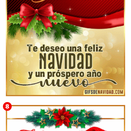
▷GIF de Feliz Navidad 2025【❤️】