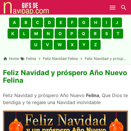
Skip to main content
A
B
C
D
E
F
G
H
I
J
K
L
M
N
O
P
Q
R
S
T
U
V
W
X
Y
Z
Home
Felina
Feliz Navidad Felina
Feliz Navidad y próspero Año Nuevo Felina
Feliz Navidad y próspero Año Nuevo
Felina
Feliz Navidad y próspero Año Nuevo
Felina
, Que Dios te
bendiga y te regale una Navidad inolvidable