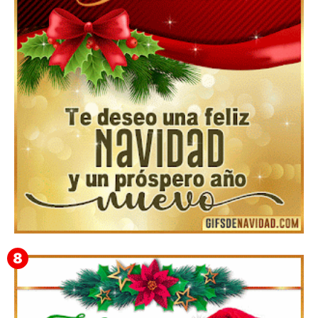
▷GIF de Feliz Navidad 2025【❤️】