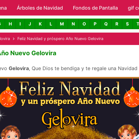
ena
Árboles de Navidad
Skip to main content
Fondos de Pantalla
gif 
avidad con Nombres
G
H
I
J
K
L
M
N
O
P
Q
R
S
lovira
Feliz Navidad y próspero Año Nuevo Gelovira
Año Nuevo Gelovira
uevo
Gelovira
, Que Dios te bendiga y te regale una Navidad 