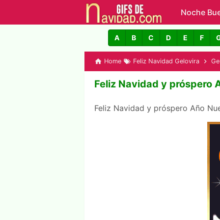
Noche Bu
GIFs de N
A
B
C
D
E
F
Home
Feliz Navidad Gelovira
Ge
Feliz Navidad y próspero 
Feliz Navidad y próspero Año N