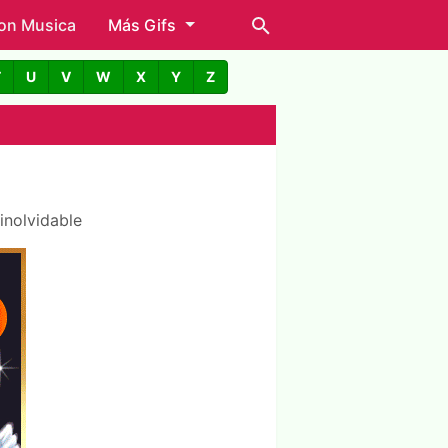
con Musica
Más Gifs
T
U
V
W
X
Y
Z
inolvidable