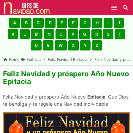
Skip to main content
A
B
C
D
E
F
G
H
I
J
K
L
M
N
O
P
Q
R
S
T
U
V
W
X
Y
Z
Home
Epitacia
Feliz Navidad Epitacia
Feliz Navidad y próspero Año Nuevo Epitacia
Feliz Navidad y próspero Año Nuevo
Epitacia
Feliz Navidad y próspero Año Nuevo
Epitacia
, Que Dios
te bendiga y te regale una Navidad inolvidable