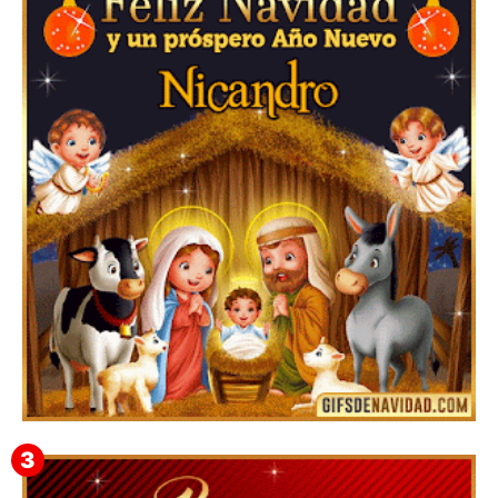
▷GIF de Feliz Navidad 2025【❤️】