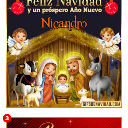
▷GIF de Feliz Navidad 2025【❤️】