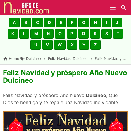
Skip to main content
A
B
C
D
E
F
G
H
I
J
K
L
M
N
O
P
Q
R
S
T
U
V
W
X
Y
Z
Home
Dulcineo
Feliz Navidad Dulcineo
Feliz Navidad y próspero Año Nuevo Dulcineo
Feliz Navidad y próspero Año Nuevo
Dulcineo
Feliz Navidad y próspero Año Nuevo
Dulcineo
, Que
Dios te bendiga y te regale una Navidad inolvidable