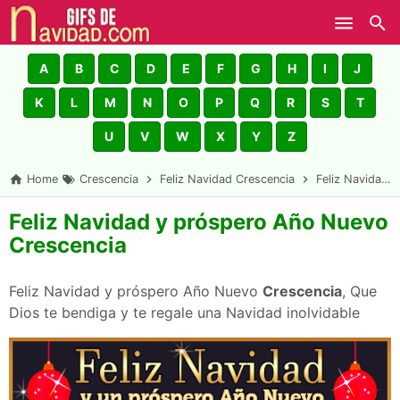
Skip to main content
A
B
C
D
E
F
G
H
I
J
K
L
M
N
O
P
Q
R
S
T
U
V
W
X
Y
Z
Home
Crescencia
Feliz Navidad Crescencia
Feliz Navidad y próspero Año Nuevo Crescencia
Feliz Navidad y próspero Año Nuevo
Crescencia
Feliz Navidad y próspero Año Nuevo
Crescencia
, Que
Dios te bendiga y te regale una Navidad inolvidable