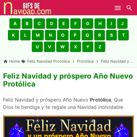
Skip to main content
A
B
C
D
E
F
G
H
I
J
K
L
M
N
O
P
Q
R
S
T
U
V
W
X
Y
Z
Home
Feliz Navidad Protólica
Protólica
Feliz Navidad y próspero Año Nuevo Protólica
Feliz Navidad y próspero Año Nuevo
Protólica
Feliz Navidad y próspero Año Nuevo
Protólica
, Que
Dios te bendiga y te regale una Navidad inolvidable