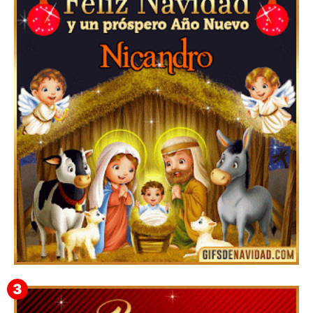
▷GIF de Feliz Navidad 2025【❤️】