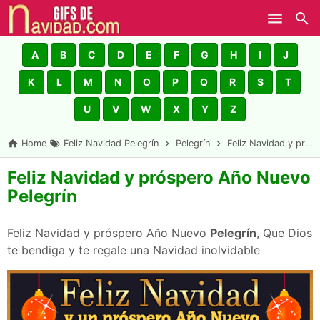
Skip to main content
A
B
C
D
E
F
G
H
I
J
K
L
M
N
O
P
Q
R
S
T
U
V
W
X
Y
Z
Home
Feliz Navidad Pelegrín
Pelegrín
Feliz Navidad y próspero Año Nuevo Pelegrín
Feliz Navidad y próspero Año Nuevo
Pelegrín
Feliz Navidad y próspero Año Nuevo
Pelegrín
, Que Dios
te bendiga y te regale una Navidad inolvidable