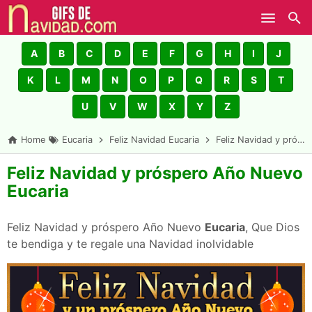
Skip to main content
A
B
C
D
E
F
G
H
I
J
K
L
M
N
O
P
Q
R
S
T
U
V
W
X
Y
Z
Home
Eucaria
Feliz Navidad Eucaria
Feliz Navidad y próspero Año Nuevo Eucaria
Feliz Navidad y próspero Año Nuevo
Eucaria
Feliz Navidad y próspero Año Nuevo
Eucaria
, Que Dios
te bendiga y te regale una Navidad inolvidable