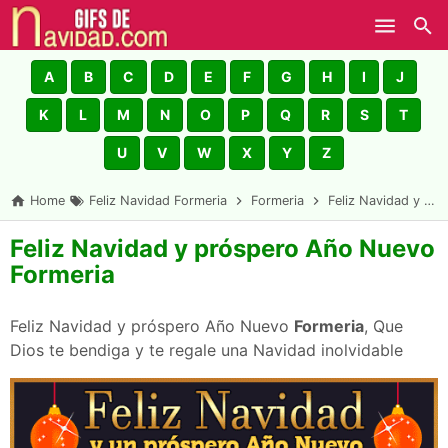
Skip to main content
A
B
C
D
E
F
G
H
I
J
K
L
M
N
O
P
Q
R
S
T
U
V
W
X
Y
Z
Home
Feliz Navidad Formeria
Formeria
Feliz Navidad y próspero Año Nuevo Formeria
Feliz Navidad y próspero Año Nuevo
Formeria
Feliz Navidad y próspero Año Nuevo
Formeria
, Que
Dios te bendiga y te regale una Navidad inolvidable