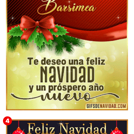
▷GIF de Feliz Navidad 2025【❤️】