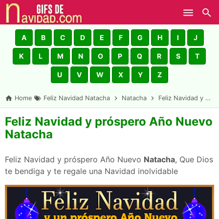
Skip to main content
A
B
C
D
E
F
G
H
I
J
K
L
M
N
O
P
Q
R
S
T
U
V
W
X
Y
Z
Home
Feliz Navidad Natacha
Natacha
Feliz Navidad y próspero Año Nuevo Natacha
Feliz Navidad y próspero Año Nuevo
Natacha
Feliz Navidad y próspero Año Nuevo
Natacha
, Que Dios
te bendiga y te regale una Navidad inolvidable