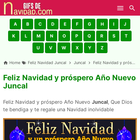
Skip to main content
A
B
C
D
E
F
G
H
I
J
K
L
M
N
O
P
Q
R
S
T
U
V
W
X
Y
Z
Home
Feliz Navidad Juncal
Juncal
Feliz Navidad y próspero Año Nuevo Juncal
Feliz Navidad y próspero Año Nuevo
Juncal
Feliz Navidad y próspero Año Nuevo
Juncal
, Que Dios
te bendiga y te regale una Navidad inolvidable