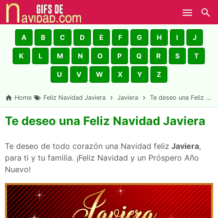
Skip to main content
A
B
C
D
E
F
G
H
I
J
K
L
M
N
O
P
Q
R
S
T
U
V
W
X
Y
Z
Home
Feliz Navidad Javiera
Javiera
Te deseo una Feliz Navidad Javiera
Te deseo una Feliz Navidad Javiera
Te deseo de todo corazón una Navidad feliz
Javiera
,
para ti y tu familia. ¡Feliz Navidad y un Próspero Año
Nuevo!