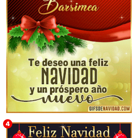
▷GIF de Feliz Navidad 2025【❤️】