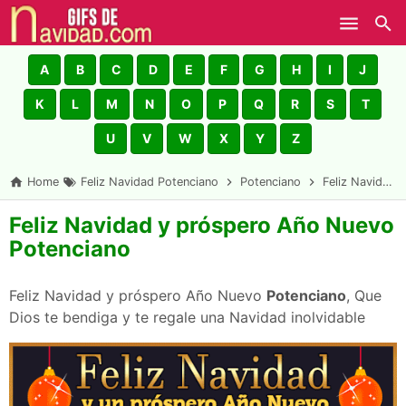
Skip to main content
A
B
C
D
E
F
G
H
I
J
K
L
M
N
O
P
Q
R
S
T
U
V
W
X
Y
Z
Home
Feliz Navidad Potenciano
Potenciano
Feliz Navidad y próspero Año Nuevo Potenciano
Feliz Navidad y próspero Año Nuevo
Potenciano
Feliz Navidad y próspero Año Nuevo
Potenciano
, Que
Dios te bendiga y te regale una Navidad inolvidable