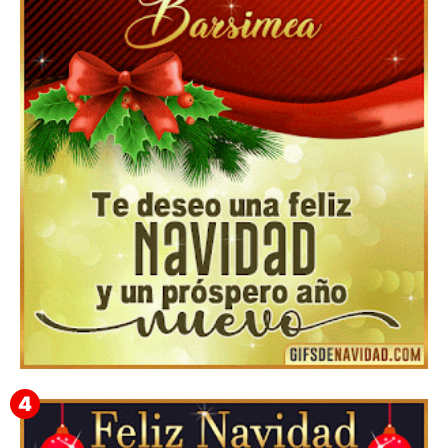
▷GIF de Feliz Navidad 2025【❤️】