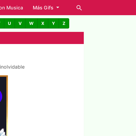
con Musica
Más Gifs
T
U
V
W
X
Y
Z
inolvidable