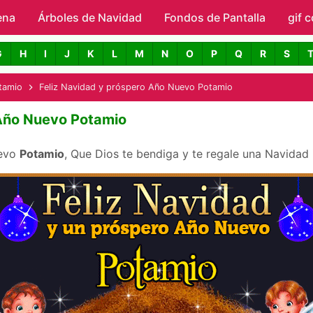
ena
Árboles de Navidad
Skip to main content
Fondos de Pantalla
gif 
avidad con Nombres
G
H
I
J
K
L
M
N
O
P
Q
R
S
tamio
Feliz Navidad y próspero Año Nuevo Potamio
 Año Nuevo Potamio
uevo
Potamio
, Que Dios te bendiga y te regale una Navidad 