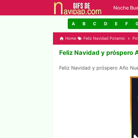
Noche Bu
GIFs de N
A
B
C
D
E
F
Home
Feliz Navidad Potamio
Po
Feliz Navidad y próspero
Feliz Navidad y próspero Año N