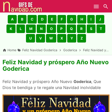
Skip to main content
A
B
C
D
E
F
G
H
I
J
K
L
M
N
O
P
Q
R
S
T
U
V
W
X
Y
Z
Home
Feliz Navidad Goderica
Goderica
Feliz Navidad y próspero Año Nuevo Goderica
Feliz Navidad y próspero Año Nuevo
Goderica
Feliz Navidad y próspero Año Nuevo
Goderica
, Que
Dios te bendiga y te regale una Navidad inolvidable