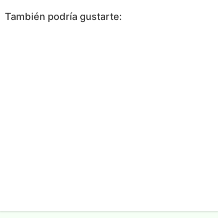
Facebook
Messenger
WhatsApp
Twitter
Pinterest
More
También podría gustarte: