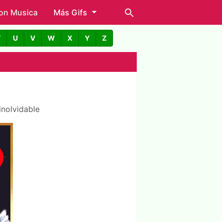
con Musica
Más Gifs
T
U
V
W
X
Y
Z
inolvidable