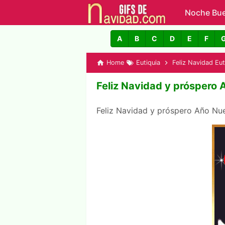
Noche Bu
GIFs de N
A
B
C
D
E
F
Home
Eutiquia
Feliz Navidad Eut
Feliz Navidad y próspero 
Feliz Navidad y próspero Año N