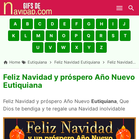
Skip to main content
A
B
C
D
E
F
G
H
I
J
K
L
M
N
O
P
Q
R
S
T
U
V
W
X
Y
Z
Home
Eutiquiana
Feliz Navidad Eutiquiana
Feliz Navidad y próspero Año Nuevo Eutiquiana
Feliz Navidad y próspero Año Nuevo
Eutiquiana
Feliz Navidad y próspero Año Nuevo
Eutiquiana
, Que
Dios te bendiga y te regale una Navidad inolvidable