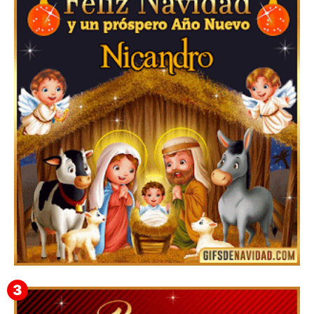
▷GIF de Feliz Navidad 2025【❤️】